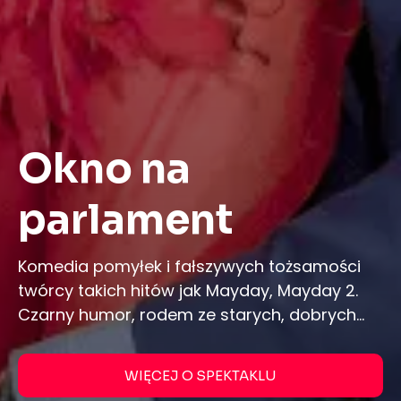
Okno na
parlament
Komedia pomyłek i fałszywych tożsamości
twórcy takich hitów jak Mayday, Mayday 2.
Czarny humor, rodem ze starych, dobrych
angielskich fars. Perypetie rządowej ekipy,
przy współudziale pokojówki, kelnera i
WIĘCEJ O SPEKTAKLU
kierownika hotelu.